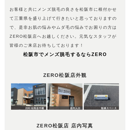
お客様と共にメンズ脱毛の良さを松阪市に根付かせ
て三重県を盛り上げて行きたいと思っておりますの
で、是非お肌の悩みやムダ毛の悩みでお困りの方は
ZERO松阪店へお越しください。元気なスタッフが
皆様のご来店お待ちしております！
松阪市でメンズ脱毛するならZERO
ZERO松阪店外観
ZERO松阪店 店内写真