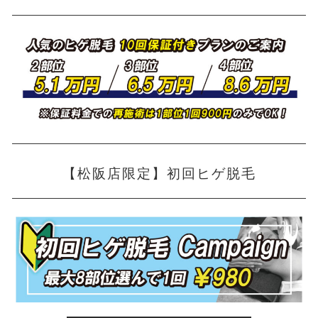
【松阪店限定】初回ヒゲ脱毛