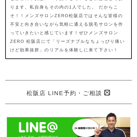
ります。私自身もその内の1人でした。 だからこ
そ！！メンズサロンZERO松阪店ではそんな皆様の
不安と向き合いながら気軽に通える脱毛サロンを作
っていきたいと感じています！ぜひメンズサロン
ZERO 松阪店にて「リーズナブルなちょっぴり痛い
けど効果抜群」のリアルを体験しに来て下さい！
松阪店 LINE予約・ご相談