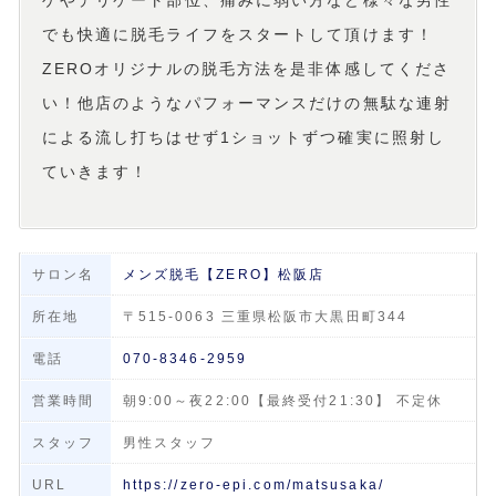
ゲやデリケート部位、痛みに弱い方など様々な男性
でも快適に脱毛ライフをスタートして頂けます！
ZEROオリジナルの脱毛方法を是非体感してくださ
い！他店のようなパフォーマンスだけの無駄な連射
による流し打ちはせず1ショットずつ確実に照射し
ていきます！
サロン名
メンズ脱毛【ZERO】松阪店
所在地
〒515-0063 三重県松阪市大黒田町344
電話
070-8346-2959
営業時間
朝9:00～夜22:00【最終受付21:30】 不定休
スタッフ
男性スタッフ
URL
https://zero-epi.com/matsusaka/