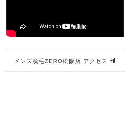
メンズ脱毛ZERO松阪店 アクセス