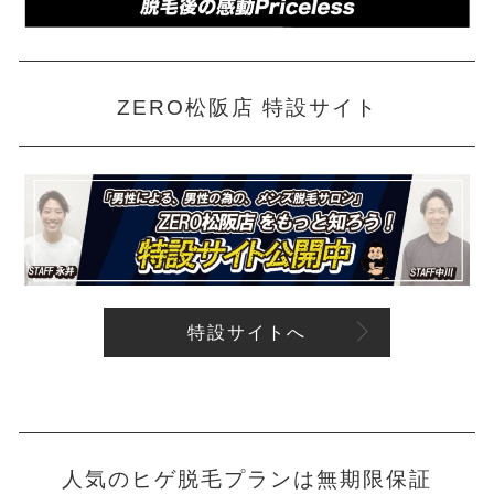
ZERO松阪店 特設サイト
特設サイトへ
人気のヒゲ脱毛プランは無期限保証