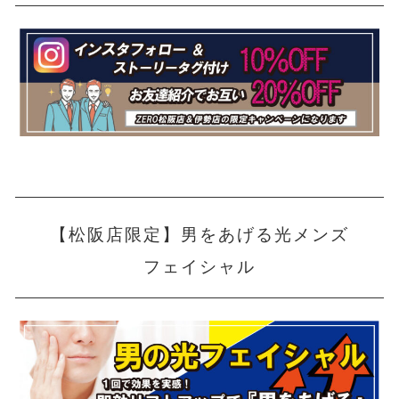
【松阪店限定】男をあげる光メンズ
フェイシャル