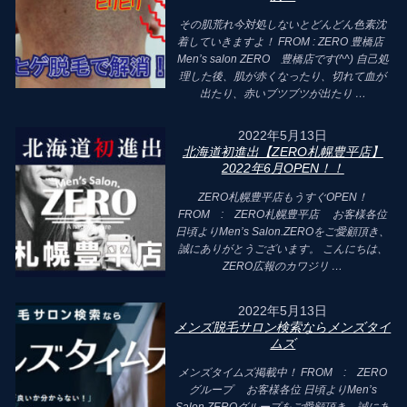
その肌荒れ今対処しないとどんどん色素沈
着していきますよ！ FROM : ZERO 豊橋店
Men’s salon ZERO 豊橋店です(^^) 自己処
理した後、肌が赤くなったり、切れて血が
出たり、赤いブツブツが出たり …
2022年5月13日
北海道初進出【ZERO札幌豊平店】
2022年6月OPEN！！
ZERO札幌豊平店もうすぐOPEN！
FROM : ZERO札幌豊平店 お客様各位
日頃よりMen’s Salon.ZEROをご愛顧頂き、
誠にありがとうございます。 こんにちは、
ZERO広報のカワジリ …
2022年5月13日
メンズ脱毛サロン検索ならメンズタイ
ムズ
メンズタイムズ掲載中！ FROM : ZERO
グループ お客様各位 日頃よりMen’s
Salon.ZEROグループをご愛顧頂き、誠にあ