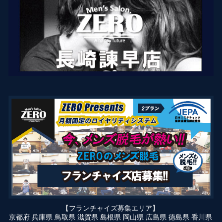
【フランチャイズ募集エリア】
京都府 兵庫県 鳥取県 滋賀県 島根県 岡山県 広島県 徳島県 香川県