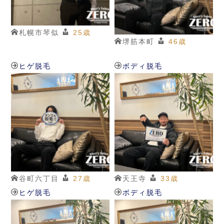
札幌市琴似
25歳
堺筋本町
46歳
ヒゲ脱毛
ボディ脱毛
谷町六丁目
27歳
天王寺
33歳
ヒゲ脱毛
ボディ脱毛