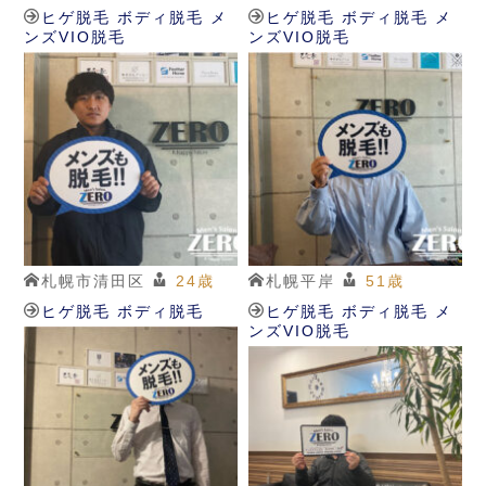
ヒゲ脱毛
ボディ脱毛
メ
ヒゲ脱毛
ボディ脱毛
メ
ンズVIO脱毛
ンズVIO脱毛
札幌市清田区
24歳
札幌平岸
51歳
ヒゲ脱毛
ボディ脱毛
ヒゲ脱毛
ボディ脱毛
メ
ンズVIO脱毛