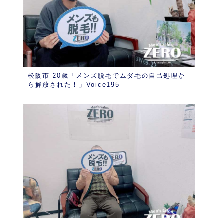
松阪市 20歳「メンズ脱毛でムダ毛の自己処理か
ら解放された！」Voice195