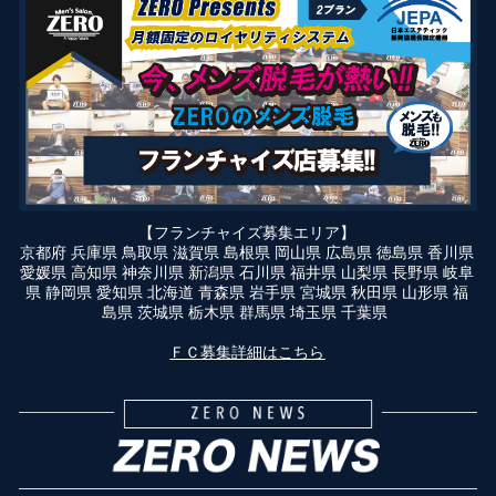
【フランチャイズ募集エリア】
京都府 兵庫県 鳥取県 滋賀県 島根県 岡山県 広島県 徳島県 香川県
愛媛県 高知県 神奈川県 新潟県 石川県 福井県 山梨県 長野県 岐阜
県 静岡県 愛知県 北海道 青森県 岩手県 宮城県 秋田県 山形県 福
島県 茨城県 栃木県 群馬県 埼玉県 千葉県
ＦＣ募集詳細はこちら