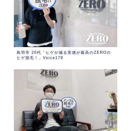
鳥羽市 20代「ヒゲが減る実感が最高のZEROの
ヒゲ脱毛！」Voice179