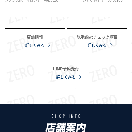
たメンズ脱毛サロン！」Voice157
たヒゲ脱毛！」Voice159
→
店舗情報
脱毛前のチェック項目
詳しくみる
詳しくみる
LINE予約受付
詳しくみる