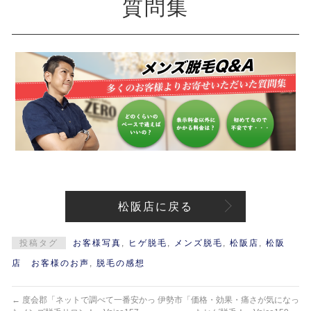
質問集
松阪店に戻る
投稿タグ
お客様写真
,
ヒゲ脱毛
,
メンズ脱毛
,
松阪店
,
松阪
店 お客様のお声
,
脱毛の感想
←
度会郡「ネットで調べて一番安かっ
伊勢市「価格・効果・痛さが気になっ