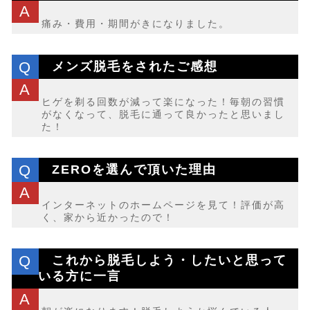
痛み・費用・期間がきになりました。
メンズ脱毛をされたご感想
ヒゲを剃る回数が減って楽になった！毎朝の習慣
がなくなって、脱毛に通って良かったと思いまし
た！
ZEROを選んで頂いた理由
インターネットのホームページを見て！評価が高
く、家から近かったので！
これから脱毛しよう・したいと思って
いる方に一言