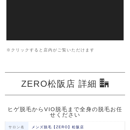
※クリックすると店内がご覧いただけます
ZERO松阪店 詳細
ヒゲ脱毛からVIO脱毛まで全身の脱毛お任
せください
サロン名
メンズ脱毛【ZERO】松阪店