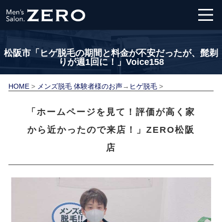
松阪市「ヒゲ脱毛の期間と料金が不安だったが、髭剃
りが週1回に！」Voice158
HOME
>
メンズ脱毛 体験者様のお声
→
ヒゲ脱毛
>
「ホームページを見て！評価が高く家
から近かったので来店！」ZERO松阪
店