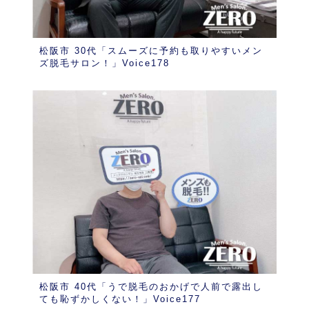
松阪市 30代「スムーズに予約も取りやすいメン
ズ脱毛サロン！」Voice178
松阪市 40代「うで脱毛のおかげで人前で露出し
ても恥ずかしくない！」Voice177