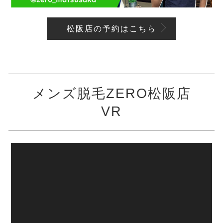
松阪店の予約はこちら
メンズ脱毛ZERO松阪店
VR