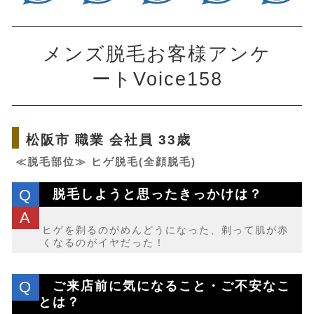
メンズ脱毛お客様アンケ
ートVoice158
松阪市 職業 会社員 33歳
≪脱毛部位≫ ヒゲ脱毛(全顔脱毛)
脱毛しようと思ったきっかけは？
ヒゲを剃るのがめんどうになった、剃って肌が赤
くなるのがイヤだった！
ご来店前に気になること・ご不安なこ
とは？