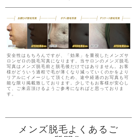
安全性はもちろんですが、「効果」を重視したメンズサ
ロンゼロの脱毛写真になります。当サロンのメンズ脱毛
写真はメンズ脱毛前と脱毛後だけではありません。お客
様がどういう過程で毛が薄くなり減っていくのかをより
リアルにイメージして頂くため、途中経過のお写真も可
能な限り掲載致しております。少しでもお客様が安心し
て、ご来店頂けるようご参考になればと思っておりま
す。
メンズ脱毛よくあるご