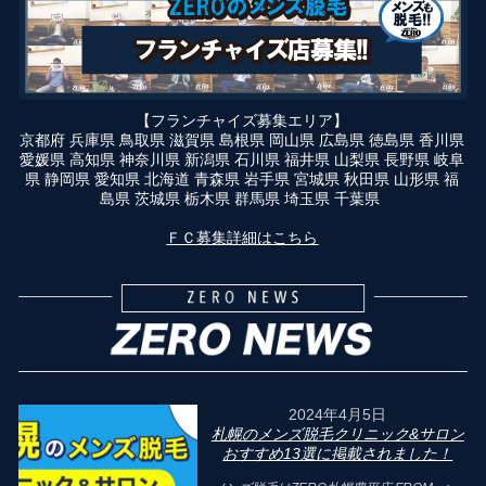
【フランチャイズ募集エリア】
京都府 兵庫県 鳥取県 滋賀県 島根県 岡山県 広島県 徳島県 香川県
愛媛県 高知県 神奈川県 新潟県 石川県 福井県 山梨県 長野県 岐阜
県 静岡県 愛知県 北海道 青森県 岩手県 宮城県 秋田県 山形県 福
島県 茨城県 栃木県 群馬県 埼玉県 千葉県
ＦＣ募集詳細はこちら
2024年4月5日
札幌のメンズ脱毛クリニック&サロン
おすすめ13選に掲載されました！