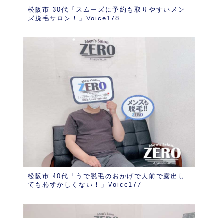
松阪市 30代「スムーズに予約も取りやすいメン
ズ脱毛サロン！」Voice178
松阪市 40代「うで脱毛のおかげで人前で露出し
ても恥ずかしくない！」Voice177