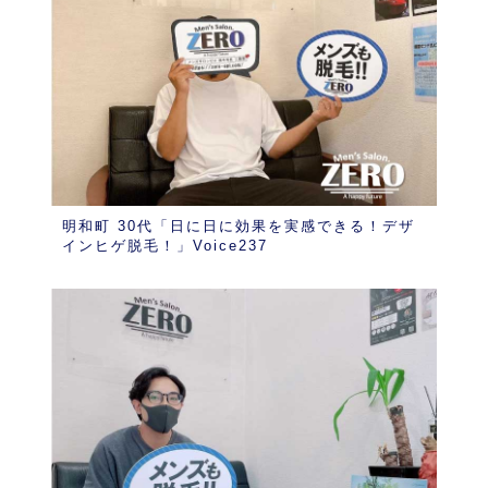
明和町 30代「日に日に効果を実感できる！デザ
インヒゲ脱毛！」Voice237