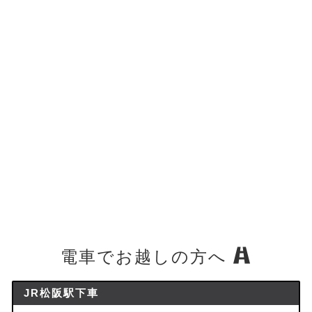
電車でお越しの方へ
JR松阪駅下車