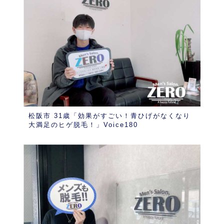
松阪市 31歳「効果がすごい！青ひげがなくなり
大満足のヒゲ脱毛！」Voice180