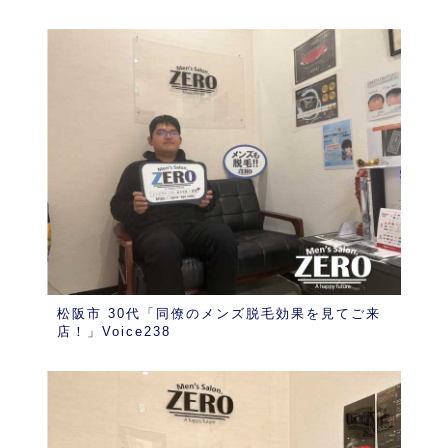
松阪市 30代「同僚のメンズ脱毛効果を見てご来
店！」Voice238