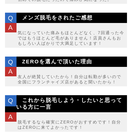
メンズ脱毛をされたご感想
気になっていた痛みもほとんどなく、7回通った今
ではもうほとんど毛がありません！店員さんもお
もしろい人ばかりで大満足しています！
ZEROを選んで頂いた理由
友人が絶賛していたから！自分は転勤が多いので
全国にフランチャイズ店があると聞いたから！
これから脱毛しよう・したいと思って
いる方に一言
脱毛するなら確実にZEROがおすすめです！自分
はZEROに来てよかったです！