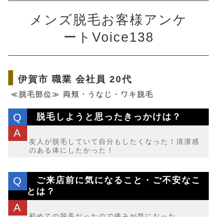
メンズ脱毛お客様アンケ
ートVoice138
伊賀市 職業 会社員 20代
≪脱毛部位≫ 両頬・うなじ・ワキ脱毛
脱毛しようと思ったきっかけは？
友人が脱毛していて自分もしたくなった！清潔感
のある体にしたかった！
ご来店前に気になること・ご不安なこ
とは？
初めての脱毛だったので痛みが気になった。