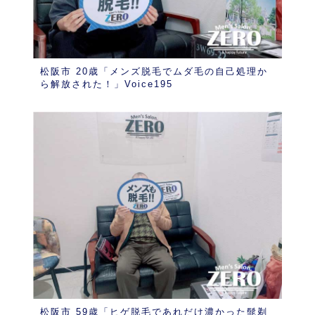
松阪市 20歳「メンズ脱毛でムダ毛の自己処理か
ら解放された！」Voice195
松阪市 59歳「ヒゲ脱毛であれだけ濃かった髭剃