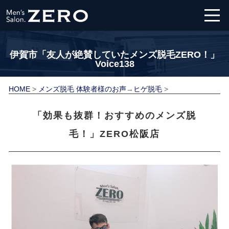
伊賀市「友人が絶賛していたメンズ脱毛ZERO！」
Voice138
HOME
>
メンズ脱毛 体験者様のお声
→
ヒゲ脱毛
>
「効果も抜群！おすすめのメンズ脱
毛！」ZERO松阪店