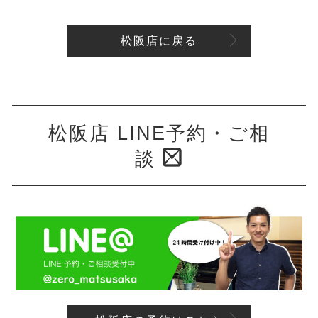
松阪店に戻る
松阪店 LINE予約・ご相
談