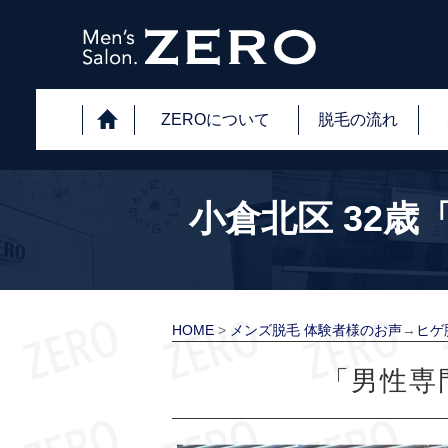
ZEROについて
脱毛の流れ
小倉北区 32歳
HOME
>
メンズ脱毛 体験者様のお声
→
ヒゲ
「男性専