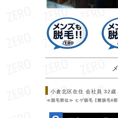
小倉北区在住 会社員 32歳
≪脱毛部位≫ ヒゲ脱毛【髭脱毛6