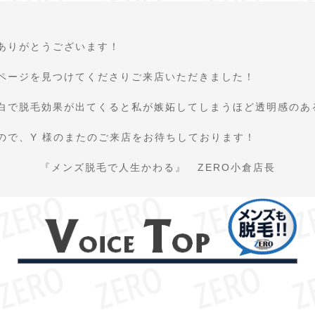
ありがとうございます！
ページを見つけてくださりご来店いただきました！
白で脱毛効果が出てくると私が嫉妬してしまうほど透明感のあ
ので、Y 様のまたのご来店をお待ちしております！
『メンズ脱毛で人生かわる』 ZERO小倉店長